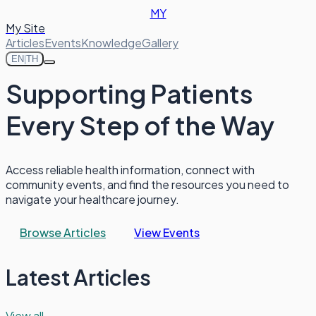
MY
My Site
Articles
Events
Knowledge
Gallery
EN
|
TH
Supporting Patients
Every Step of the Way
Access reliable health information, connect with
community events, and find the resources you need to
navigate your healthcare journey.
Browse Articles
View Events
Latest Articles
View all →