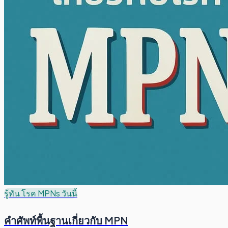
รู้ทัน โรค MPNs วันนี้
คำศัพท์พื้นฐานเกี่ยวกับ MPN