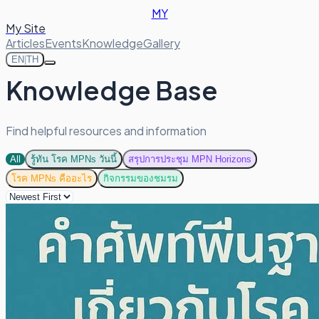
MY
My Site
Articles
Events
Knowledge
Gallery
EN
|
TH
Knowledge Base
Find helpful resources and information
All
รู้ทัน โรค MPNs วันนี้
สรุปการประชุม MPN Horizons
โรค MPNs คืออะไร
กิจกรรมของชมรม